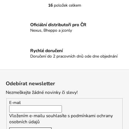
16
položek celkem
O
v
l
Oficiální distributoři pro ČR
á
Nexus, Bheppo a jconly
d
a
c
Rychlé doručení
í
Doručení do 2 pracovních dnů ode dne objednání
p
r
v
Z
k
á
Odebírat newsletter
y
p
v
Nezmeškejte žádné novinky či slevy!
a
ý
t
p
E-mail
i
í
s
Vložením e-mailu souhlasíte s
podmínkami ochrany
u
osobních údajů