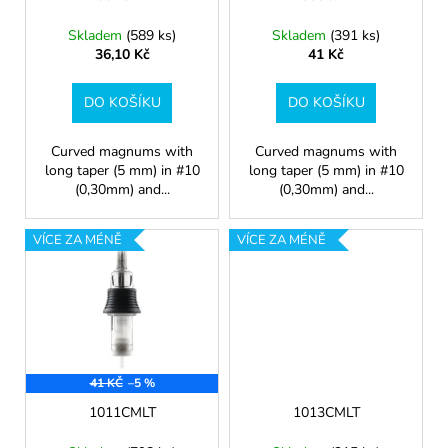
o
č
d
u
Skladem
(589 ks)
Skladem
(391 ks)
j
u
36,10 Kč
41 Kč
e
k
m
t
DO KOŠÍKU
DO KOŠÍKU
e
ů
Curved magnums with
Curved magnums with
0805RLXL
long taper (5 mm) in #10
long taper (5 mm) in #10
(0,30mm) and...
(0,30mm) and...
38
Kč
VÍCE ZA MÉNĚ
VÍCE ZA MÉNĚ
41 KČ
–5 %
1011CMLT
1013CMLT