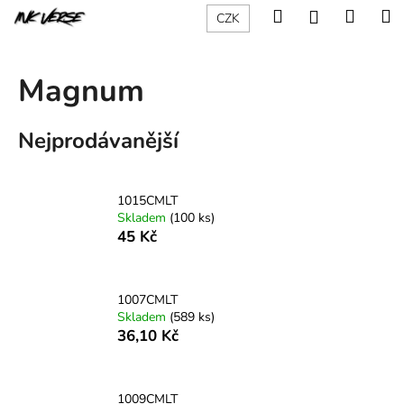
K
Přejít
Hledat
Nákup
M
Přihlášení
CZK
na
o
obsah
Zpět
Zpět
košík
š
í
Magnum
C
k
o
Nejprodávanější
p
o
t
1015CMLT
ř
Skladem
(100 ks)
e
45 Kč
b
u
1007CMLT
j
Skladem
(589 ks)
e
36,10 Kč
t
e
n
1009CMLT