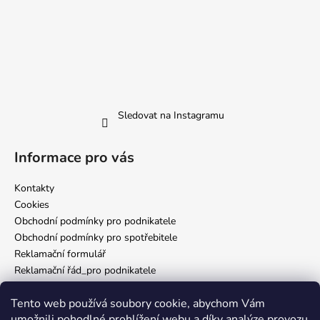
Sledovat na Instagramu
Informace pro vás
Kontakty
Cookies
Obchodní podmínky pro podnikatele
Obchodní podmínky pro spotřebitele
Reklamační formulář
Reklamační řád_pro podnikatele
Reklamační řád_pro spotřebitele
Tento web používá soubory cookie, abychom Vám
Zásady ochrany osobních údajů
umožnili pohodlné prohlížení webu a díky analýze provozu