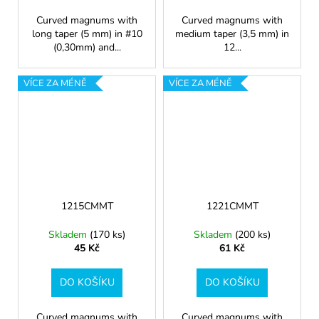
Curved magnums with
Curved magnums with
long taper (5 mm) in #10
medium taper (3,5 mm) in
(0,30mm) and...
12...
VÍCE ZA MÉNĚ
VÍCE ZA MÉNĚ
1215CMMT
1221CMMT
Skladem
(170 ks)
Skladem
(200 ks)
45 Kč
61 Kč
DO KOŠÍKU
DO KOŠÍKU
Curved magnums with
Curved magnums with