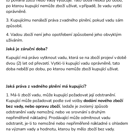
to povaha zboží nebo vady vylučuje. Tato doba neběží po dobu,
po kterou kupující nemůže zboží užívat, v případě, že vadu vytkl
oprávněně.
3. Kupujícímu nenáleží práva z vadného plnění, pokud vadu sám
způsobil.
4. Vadou zboží není jeho opotřebení způsobené jeho obvyklým
užíváním.
Jaká je záruční doba?
Kupující má právo vytknout vadu, která se na zboží projeví v době
dvou (2) let od převzetí. Vytkl-li kupující vadu oprávněně, tato
doba neběží po dobu, po kterou nemůže zboží kupující užívat.
Jaká práva z vadného plnění má kupující?
1. Má-li zboží vadu, může kupující požadovat její odstranění.
Kupující může požadovat podle své volby
dodání nového zboží
bez vady, nebo opravu zboží
, ledaže je zvolený způsob
odstranění vady nemožný, nebo ve srovnání s druhým
nepřiměřeně nákladný. Prodávající může odmítnout vadu
odstranit, je-li to nemožné nebo nepřiměřeně nákladné s ohledem
na význam vady a hodnotu, kterou by mělo zboží bez vady.