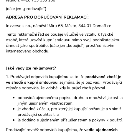
telefon: +420 733 553 166
a
(dále jen „prodávající“)
j
ADRESA PRO DORUČOVÁNÍ REKLAMACÍ:
í
Inkverse s.r.o., náměstí Míru 65, Město, 344 01 Domažlice
t
Tento reklamační řád se použije výlučně ve vztahu k fyzické
?
osobě, která uzavírá kupní smlouvu mimo svoji podnikatelskou
činnost jako spotřebitel (dále jen „kupující“) prostřednictvím
internetového obchodu.
Jaké vady lze reklamovat?
HLEDAT
1. Prodávající odpovídá kupujícímu za to, že
prodávané zboží je
ve shodě s kupní smlouvou
, zejména, že je bez vad.
Prodávající
zejména odpovídá, že v době, kdy kupující zboží převzal
D
odpovídá ujednanému popisu, druhu a množství, jakosti a
o
jiným ujednaným vlastnostem,
p
je vhodné k účelu, pro který jej kupující požaduje a s nimiž
o
prodávající souhlasil, a
r
je dodáno s ujednaným příslušenstvím a pokyny k použití.
u
Prodávající rovněž odpovídá kupujícímu, že
vedle ujednaných