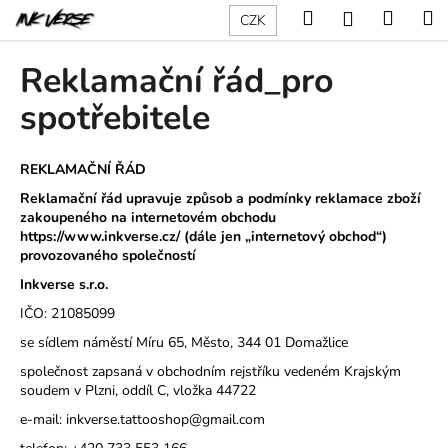
K
Přejít
Hledat
Nákup
M
Přihlášení
CZK
na
o
obsah
Zpět
Zpět
košík
š
Reklamační řád_pro
í
C
spotřebitele
k
o
p
REKLAMAČNÍ ŘÁD
o
Reklamační řád upravuje způsob a podmínky reklamace zboží
t
zakoupeného na internetovém obchodu
ř
https://www.inkverse.cz/ (dále jen „internetový obchod“)
provozovaného společností
e
Inkverse s.r.o.
b
u
IČO: 21085099
j
se sídlem náměstí Míru 65, Město, 344 01 Domažlice
e
společnost zapsaná v obchodním rejstříku vedeném Krajským
t
soudem v Plzni, oddíl C, vložka 44722
e
e-mail:
inkverse.tattooshop@gmail.com
n