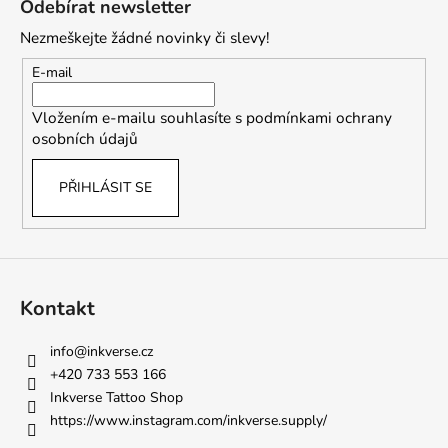
Odebírat newsletter
p
Nezmeškejte žádné novinky či slevy!
a
t
E-mail
í
Vložením e-mailu souhlasíte s
podmínkami ochrany
osobních údajů
PŘIHLÁSIT SE
Kontakt
info
@
inkverse.cz
+420 733 553 166
Inkverse Tattoo Shop
https://www.instagram.com/inkverse.supply/