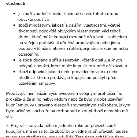
č
vlastností
u
j
je zboží vhodné k účelu, k němuž se věc tohoto druhu
obvykle používá,
e
zboží množstvím, jakostí a dalšími vlastnostmi, včetně
m
životnosti, odpovídá obvyklým vlastnostem věci téhož
e
druhu, které může kupující rozumně očekávat, i s ohledem
na veřejná prohlášení učiněná prodávajícím nebo jinou
osobou v témže smluvním řetězci, zejména reklamou nebo
1015CMLT
označením,
je zboží dodáno s příslušenstvím, včetně obalu, a jiných
45
Kč
pokynů k použití, které může kupující rozumně očekávat, a
zboží odpovídá jakostí nebo provedením vzorku nebo
předloze, kterou prodávající kupujícímu poskytl před
uzavřením smlouvy.
Prodávající není vázán výše uvedeným veřejným prohlášením,
prokáže-li, že si ho nebyl vědom nebo že bylo v době uzavření
kupní smlouvy upraveno alespoň srovnatelným způsobem, jakým
bylo učiněno, anebo že na rozhodnutí o koupi zboží nemohlo mít
vliv.
2. Projeví-li se vada během jednoho roku od převzetí zboží
kupujícím, má se za to, že zboží bylo vadné již při převzetí, ledaže