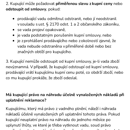
2. Kupující může požadovat
přiměřenou slevu z kupní ceny
nebo
odstoupit od smlouvy
, pokud:
prodávající vadu odmítnul odstranit, nebo jí neodstranil
v souladu s ust. § 2170 odst. 1 a 2 občanského zákoníku,
se vada projeví opakovaně,
je vada podstatným porušením kupní smlouvy, nebo
je z prohlášení prodávajícího nebo z okolností zjevné, že
vada nebude odstraněna v přiměřené době nebo bez
značných obtíží pro kupujícího.
3. Kupující nemůže odstoupit od kupní smlouvy, je-li vada zboží
nevýznamná. V případě, že kupující odstoupí od kupní smlouvy,
prodávající vrátí kupujícímu kupní cenu poté, co obdrží zboží, nebo
co mu kupující prokáže, že zboží odeslal.
Má kupující právo na náhradu účelně vynaložených nákladů při
uplatnění reklamace?
Kupujícímu, který má právo z vadného plnění, náleží i náhrada
nákladů účelně vynaložených při uplatnění tohoto práva. Pokud
kupující neuplatní právo na náhradu do jednoho měsíce po
uplynutí lhůty, ve které je třeba vytknout vadu, soud právo