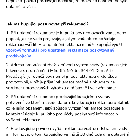
nepřizná, pokud prodávající namítne, že právo na náhradu nebylo
uplatněno včas.
Jak má kupující postupovat při reklamaci?
1. Při uplatnění reklamace je kupující povinen označit vadu, nebo
popsat, jak se vada projevuje, a jakým způsobem požaduje
reklamaci vyřídit. Pro uplatnění reklamace může kupující využít
vzorový formulář pro uplatnění reklamace poskytovaný
prodávajícím.
2. Adresa pro vrácení zboží z důvodu vytčení vady (reklamace je):
Inkverse s.r.o., náměstí Míru 65, Město, 344 01 Domažlice.
Prodávající je rovněž povinen přijmout reklamaci v kterékoli
provozovně, v níž je přijetí reklamace možné s ohledem na
sortiment prodávaných výrobků a případně i ve svém sídle.
3. Při uplatnění reklamace prodávající kupujícímu vystaví
potvrzení, ve kterém uvede datum, kdy kupující reklamaci uplatnil,
co je jejím obsahem, jaký způsob vyřízení reklamace požaduje a
kontaktní údaje kupujícího pro účely poskytnutí informace o
vyřízení reklamace.
4. Prodávající je povinen vyřídit reklamaci včetně odstranění vady
a informovat o tom kupujícího ve lhůtě 30 dnů ode dne uplatnění