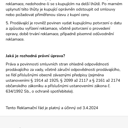
reklamace, nedohodne-li se s kupujícím na delší lhůtě. Po marném
uplynutí této lhůty je kupující oprávněn odstoupit od smlouvy
nebo požadovat přiměřenou slevu z kupní ceny.
5. Prodávající je rovněž povinen vydat kupujícímu potvrzení o datu
a způsobu vyřízení reklamace, včetně potvrzení o provedení
opravy, době trvání reklamace, případně písemné odůvodnění
reklamace.
Jaká je rozhodná právní úprava?
Práva a povinnosti smluvních stran ohledně odpovědnosti
prodávajícího za vady, včetně záruční odpovědnosti prodávajícího,
se řídí příslušnými obecně závaznými předpisy (zejména
ustanoveními § 1914 až 1925, § 2099 až 2117 a § 2161 až 2174
občanského zákoníku a příslušnými ustanoveními zákona č.
634/1992 Sb., o ochraně spotřebitele).
Tento Reklamační řád je platný a účinný od 3.4.2024
Z
á