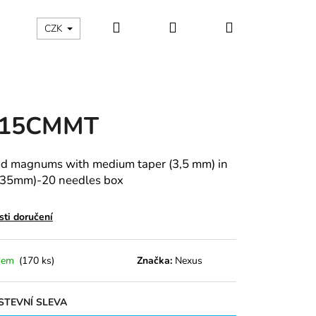
Hledat
Přihlášení
Nákupní
CZK
košík
215CMMT
d magnums with medium taper (3,5 mm) in
,35mm)-20 needles box
ti doručení
dem
(170 ks)
Značka:
Nexus
TEVNÍ SLEVA