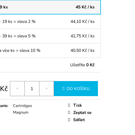
 9 ks
45 Kč
/ ks
- 19 ks = sleva 2 %
44,10 Kč
/ ks
- 39 ks = sleva 5 %
42,75 Kč
/ ks
a více ks = sleva 10 %
40,50 Kč
/ ks
Ušetříte
0 Kč
 Kč
DO KOŠÍKU
á
Tisk
orie
:
Cartridges
Magnum
Zeptat se
Sdílet