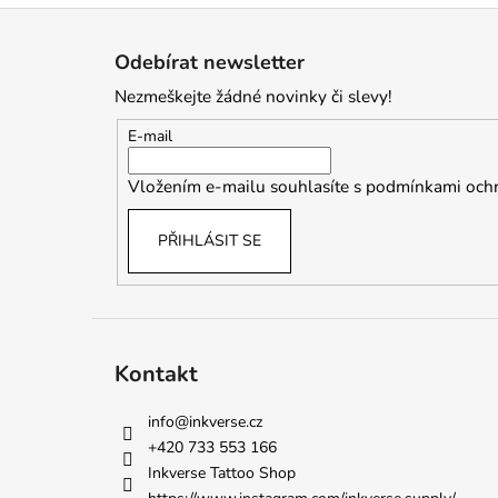
Z
á
Odebírat newsletter
p
Nezmeškejte žádné novinky či slevy!
a
t
E-mail
í
Vložením e-mailu souhlasíte s
podmínkami ochr
PŘIHLÁSIT SE
Kontakt
info
@
inkverse.cz
+420 733 553 166
Inkverse Tattoo Shop