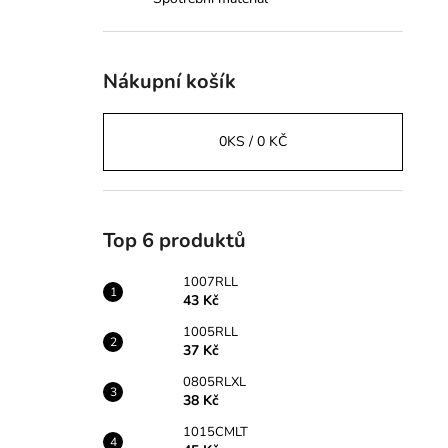
43 Kč
l
Nákupní košík
0
KS /
0 KČ
Top 6 produktů
1007RLL
43 Kč
1005RLL
37 Kč
0805RLXL
38 Kč
1015CMLT