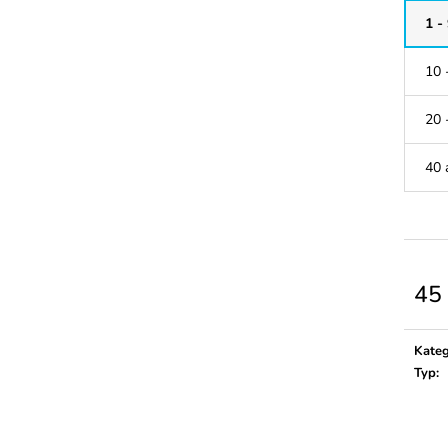
37 Kč
38 Kč
1 -
10 
20 
40 
45
Měrn
cena:
Kateg
Typ
: