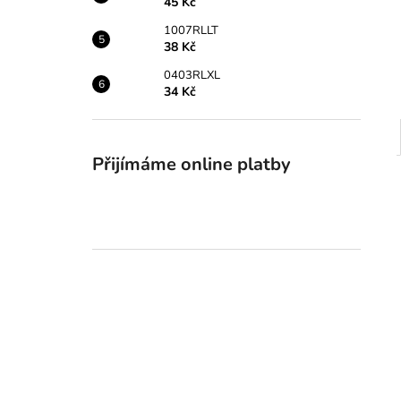
45 Kč
1007RLLT
38 Kč
0403RLXL
34 Kč
Přijímáme online platby