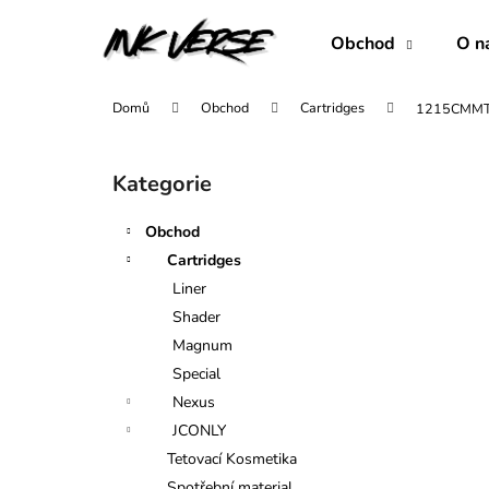
K
Přejít
na
o
Obchod
O n
obsah
Zpět
Zpět
š
do
do
í
Domů
Obchod
Cartridges
1215CMM
obchodu
obchodu
k
P
o
Kategorie
Přeskočit
s
kategorie
t
Obchod
r
Cartridges
a
Liner
n
Shader
n
Magnum
í
Special
p
Nexus
a
JCONLY
n
Tetovací Kosmetika
1007RLL
e
Spotřební material