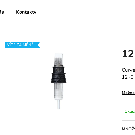
ás
Kontakty
T
Co potřebujete najít?
VÍCE ZA MÉNĚ
1
HLEDAT
Curve
12 (0
Doporučujeme
Možnos
Skla
MNOŽS
1005RLL
0805RLXL