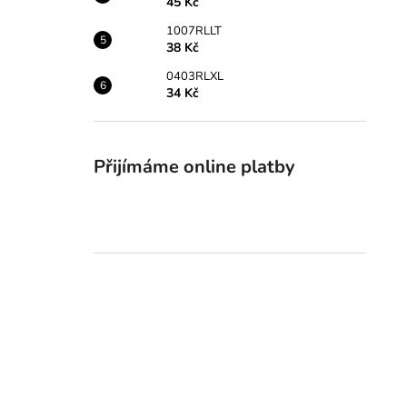
45 Kč
1007RLLT
38 Kč
0403RLXL
34 Kč
Přijímáme online platby