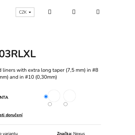
Hledat
Přihlášení
Nákupní
CZK
košík
03RLXL
 liners with extra long taper (7,5 mm) in #8
mm) and in #10 (0,30mm)
ANTA
ti doručení
e variantu
Značka:
Nexus