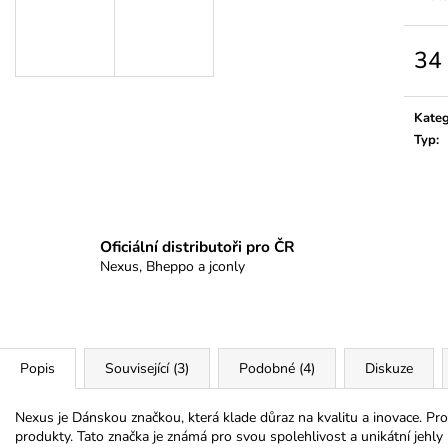
37 Kč
38 Kč
34
Měrn
cena:
Kateg
Typ
:
Oficiální distributoři pro ČR
Nexus, Bheppo a jconly
Popis
Související (3)
Podobné (4)
Diskuze
Nexus je Dánskou značkou, která klade důraz na kvalitu a inovace. Pr
produkty. Tato značka je známá pro svou spolehlivost a unikátní jehly