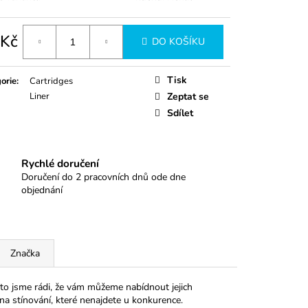
 Kč
DO KOŠÍKU
á
Tisk
orie
:
Cartridges
Liner
Zeptat se
Sdílet
Rychlé doručení
Doručení do 2 pracovních dnů ode dne
objednání
Značka
oto jsme rádi, že vám můžeme nabídnout jejich
 na stínování, které nenajdete u konkurence.