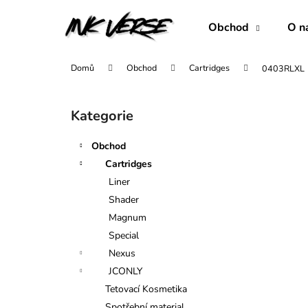
K
Přejít
na
o
Obchod
O n
obsah
Zpět
Zpět
š
do
do
í
Domů
Obchod
Cartridges
0403RLXL
obchodu
obchodu
k
P
o
Kategorie
Přeskočit
s
kategorie
t
Obchod
r
Cartridges
a
Liner
n
Shader
n
Magnum
í
Special
p
Nexus
a
JCONLY
n
Tetovací Kosmetika
1007RLL
e
Spotřební material