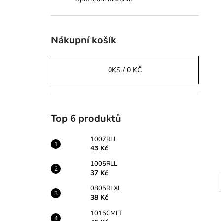
43 Kč
l
Nákupní košík
0
KS /
0 KČ
Top 6 produktů
1007RLL
43 Kč
1005RLL
37 Kč
0805RLXL
38 Kč
1015CMLT