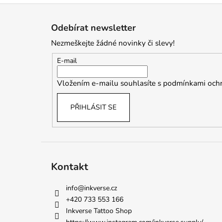
Z
á
Odebírat newsletter
p
Nezmeškejte žádné novinky či slevy!
a
t
E-mail
í
Vložením e-mailu souhlasíte s
podmínkami ochr
PŘIHLÁSIT SE
Kontakt
info
@
inkverse.cz
+420 733 553 166
Inkverse Tattoo Shop