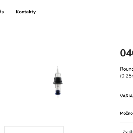
ás
Kontakty
Co potřebujete najít?
04
HLEDAT
Round
(0,25
Doporučujeme
VARI
Možnos
1005RLL
0805RLXL
Zvolt