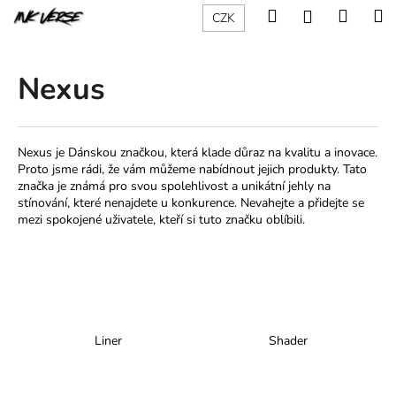
K
Přejít
Hledat
Nákup
M
Přihlášení
CZK
na
o
obsah
Zpět
Zpět
košík
š
í
Nexus
C
k
o
p
Nexus je Dánskou značkou, která klade důraz na kvalitu a inovace.
o
Proto jsme rádi, že vám můžeme nabídnout jejich produkty. Tato
t
značka je známá pro svou spolehlivost a unikátní jehly na
stínování, které nenajdete u konkurence. Nevahejte a přidejte se
ř
mezi spokojené uživatele, kteří si tuto značku oblíbili.
e
b
u
j
e
Liner
Shader
t
e
n