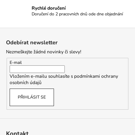
r
Rychlé doručení
v
Doručení do 2 pracovních dnů ode dne objednání
k
y
Z
v
ý
á
Odebírat newsletter
p
p
i
Nezmeškejte žádné novinky či slevy!
a
s
t
E-mail
u
í
Vložením e-mailu souhlasíte s
podmínkami ochrany
osobních údajů
PŘIHLÁSIT SE
Kontakt