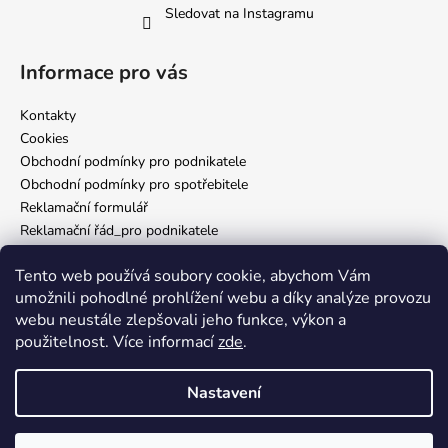
Sledovat na Instagramu
Informace pro vás
Kontakty
Cookies
Obchodní podmínky pro podnikatele
Obchodní podmínky pro spotřebitele
Reklamační formulář
Reklamační řád_pro podnikatele
Reklamační řád_pro spotřebitele
Tento web používá soubory cookie, abychom Vám
Zásady ochrany osobních údajů
umožnili pohodlné prohlížení webu a díky analýze provozu
webu neustále zlepšovali jeho funkce, výkon a
použitelnost. Více informací
zde
.
Nám. Míru 65 Domažlice
Nastavení
Vytvořil Shoptet
Vítej v Inkverse! 🖤 Jsme rádi, že jsi tady. Věříme, že u nás najdeš vše,