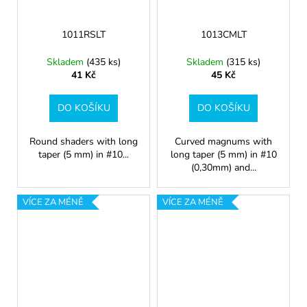
1011RSLT
1013CMLT
Skladem
(435 ks)
Skladem
(315 ks)
41 Kč
45 Kč
DO KOŠÍKU
DO KOŠÍKU
Round shaders with long
Curved magnums with
taper (5 mm) in #10...
long taper (5 mm) in #10
(0,30mm) and...
VÍCE ZA MÉNĚ
VÍCE ZA MÉNĚ