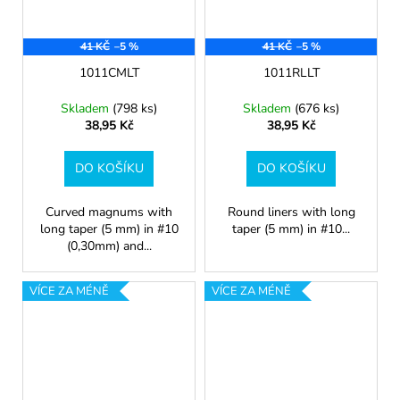
41 KČ
–5 %
41 KČ
–5 %
1011CMLT
1011RLLT
Skladem
(798 ks)
Skladem
(676 ks)
38,95 Kč
38,95 Kč
DO KOŠÍKU
DO KOŠÍKU
Curved magnums with
Round liners with long
long taper (5 mm) in #10
taper (5 mm) in #10...
(0,30mm) and...
VÍCE ZA MÉNĚ
VÍCE ZA MÉNĚ