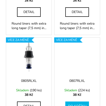
u
34 Kč
34 Kč
k
t
DETAIL
DETAIL
ů
Round liners with extra
Round liners with extra
long taper (7,5 mm) in...
long taper (7,5 mm) in...
VÍCE ZA MÉNĚ
VÍCE ZA MÉNĚ
0805RLXL
0807RLXL
Skladem
(190 ks)
Skladem
(224 ks)
38 Kč
38 Kč