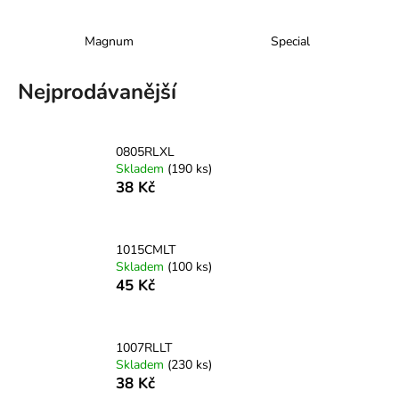
a
j
Magnum
Special
í
Nejprodávanější
t
?
0805RLXL
Skladem
(190 ks)
38 Kč
HLEDAT
1015CMLT
Skladem
(100 ks)
D
45 Kč
o
p
o
1007RLLT
r
Skladem
(230 ks)
u
38 Kč