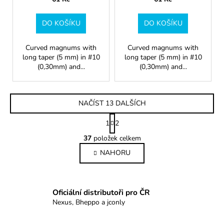
DO KOŠÍKU
DO KOŠÍKU
Curved magnums with
Curved magnums with
long taper (5 mm) in #10
long taper (5 mm) in #10
(0,30mm) and...
(0,30mm) and...
NAČÍST 13 DALŠÍCH
S
1
2
t
O
r
37
položek celkem
v
á
NAHORU
l
n
k
á
o
d
v
a
Oficiální distributoři pro ČR
á
c
n
Nexus, Bheppo a jconly
í
í
p