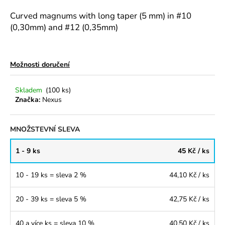
a
Curved magnums with long taper (5 mm) in #10
j
(0,30mm) and #12 (0,35mm)
í
t
?
Možnosti doručení
Skladem
(100 ks)
Značka:
Nexus
HLEDAT
MNOŽSTEVNÍ SLEVA
1 - 9 ks
45 Kč
/ ks
D
o
10 - 19 ks = sleva 2 %
44,10 Kč
/ ks
p
o
20 - 39 ks = sleva 5 %
42,75 Kč
/ ks
r
u
40 a více ks = sleva 10 %
40,50 Kč
/ ks