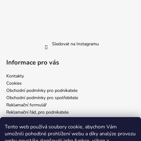
Sledovat na Instagramu
Informace pro vás
Kontakty
Cookies
Obchodní podmínky pro podnikatele
Obchodní podmínky pro spotřebitele
Reklamační formulář
Reklamační řád_pro podnikatele
Reklamační řád_pro spotřebitele
Tento web používá soubory cookie, abychom Vám
Zásady ochrany osobních údajů
umožnili pohodlné prohlížení webu a díky analýze provozu
webu neustále zlepšovali jeho funkce, výkon a