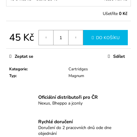
č
u
j
Ušetříte
0 Kč
e
m
e
45 Kč
DO KOŠÍKU
Měrná
cena:
0805RLXL
Zeptat se
Sdílet
38
Kč
Kategorie
:
Cartridges
Typ
:
Magnum
Oficiální distributoři pro ČR
Nexus, Bheppo a jconly
Rychlé doručení
Doručení do 2 pracovních dnů ode dne
objednání