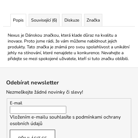
Popis
Související (6)
Diskuze
Značka
Nexus je Dánskou značkou, která klade důraz na kvalitu a
inovace. Proto jsme rádi, že vám můžeme nabídnout jejich
produkty. Tato značka je známá pro svou spolehlivost a unikátní
jehly na stínování, které nenajdete u konkurence. Nevahejte a
přidejte se mezi spokojené uživatele, kteří si tuto značku oblíbili.
Z
á
Odebírat newsletter
p
Nezmeškejte žádné novinky či slevy!
a
t
E-mail
í
Vložením e-mailu souhlasíte s
podmínkami ochrany
osobních údajů