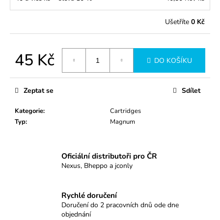
č
u
j
Ušetříte
0 Kč
e
m
e
45 Kč
DO KOŠÍKU
Měrná
cena:
1015CMLT
Zeptat se
Sdílet
45
Kč
Kategorie
:
Cartridges
Typ
:
Magnum
Oficiální distributoři pro ČR
Nexus, Bheppo a jconly
Rychlé doručení
Doručení do 2 pracovních dnů ode dne
objednání