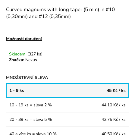
a
Curved magnums with long taper (5 mm) in #10
j
(0,30mm) and #12 (0,35mm)
í
t
?
Možnosti doručení
Skladem
(327 ks)
Značka:
Nexus
HLEDAT
MNOŽSTEVNÍ SLEVA
1 - 9 ks
45 Kč
/ ks
D
o
10 - 19 ks = sleva 2 %
44,10 Kč
/ ks
p
o
20 - 39 ks = sleva 5 %
42,75 Kč
/ ks
r
u
40 a více ks = sleva 10 %
40,50 Kč
/ ks