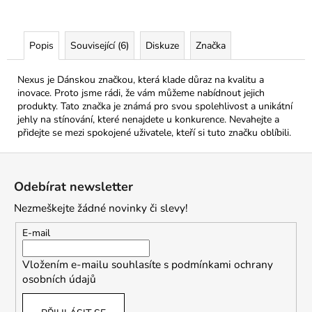
Popis
Související (6)
Diskuze
Značka
Nexus je Dánskou značkou, která klade důraz na kvalitu a
inovace. Proto jsme rádi, že vám můžeme nabídnout jejich
produkty. Tato značka je známá pro svou spolehlivost a unikátní
jehly na stínování, které nenajdete u konkurence. Nevahejte a
přidejte se mezi spokojené uživatele, kteří si tuto značku oblíbili.
Z
á
Odebírat newsletter
p
Nezmeškejte žádné novinky či slevy!
a
t
E-mail
í
Vložením e-mailu souhlasíte s
podmínkami ochrany
osobních údajů