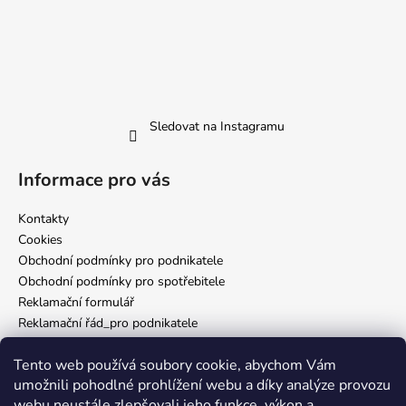
Sledovat na Instagramu
Informace pro vás
Kontakty
Cookies
Obchodní podmínky pro podnikatele
Obchodní podmínky pro spotřebitele
Reklamační formulář
Reklamační řád_pro podnikatele
Reklamační řád_pro spotřebitele
Tento web používá soubory cookie, abychom Vám
Zásady ochrany osobních údajů
umožnili pohodlné prohlížení webu a díky analýze provozu
webu neustále zlepšovali jeho funkce, výkon a