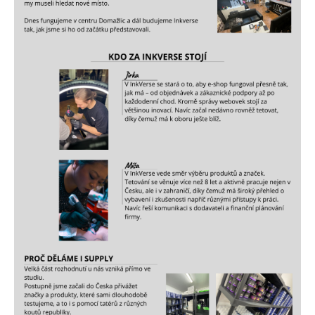
a
j
í
t
?
HLEDAT
D
o
p
o
r
u