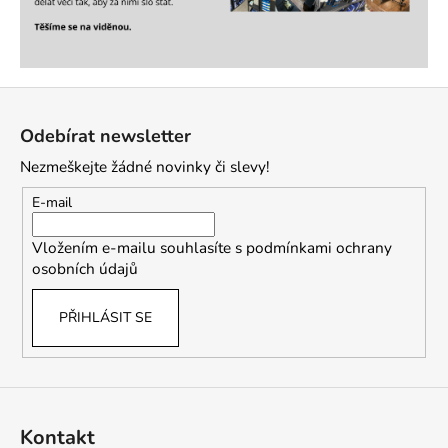
Z
á
Odebírat newsletter
p
Nezmeškejte žádné novinky či slevy!
a
t
E-mail
í
Vložením e-mailu souhlasíte s
podmínkami ochrany
osobních údajů
PŘIHLÁSIT SE
Kontakt