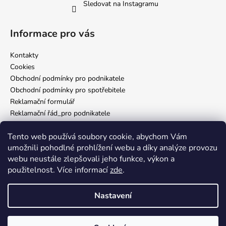
Sledovat na Instagramu
Informace pro vás
Kontakty
Cookies
Obchodní podmínky pro podnikatele
Obchodní podmínky pro spotřebitele
Reklamační formulář
Reklamační řád_pro podnikatele
Reklamační řád_pro spotřebitele
Tento web používá soubory cookie, abychom Vám
Zásady ochrany osobních údajů
umožnili pohodlné prohlížení webu a díky analýze provozu
webu neustále zlepšovali jeho funkce, výkon a
použitelnost. Více informací
zde
.
Nám. Míru 65 Domažlice
Nastavení
Vytvořil Shoptet
Vítej v Inkverse! 🖤 Jsme rádi, že jsi tady. Věříme, že u nás najdeš vše,