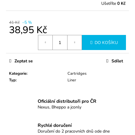
č
Ušetříte
0 Kč
u
j
e
41 Kč
–5 %
m
38,95 Kč
e
Měrná
DO KOŠÍKU
cena:
1007RLL
43
Zeptat se
Sdílet
Kč
Kategorie
:
Cartridges
Typ
:
Liner
Oficiální distributoři pro ČR
Nexus, Bheppo a jconly
Rychlé doručení
Doručení do 2 pracovních dnů ode dne