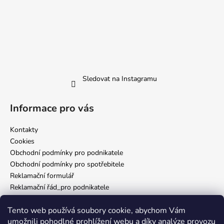
Sledovat na Instagramu
Informace pro vás
Kontakty
Cookies
Obchodní podmínky pro podnikatele
Obchodní podmínky pro spotřebitele
Reklamační formulář
Reklamační řád_pro podnikatele
Reklamační řád_pro spotřebitele
Tento web používá soubory cookie, abychom Vám
Zásady ochrany osobních údajů
umožnili pohodlné prohlížení webu a díky analýze provozu