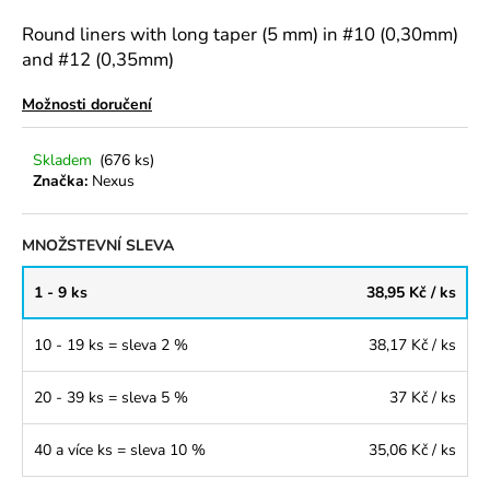
a
Round liners with long taper (5 mm) in #10 (0,30mm)
j
and #12 (0,35mm)
í
Možnosti doručení
t
?
Skladem
(676 ks)
Značka:
Nexus
MNOŽSTEVNÍ SLEVA
HLEDAT
1 - 9 ks
38,95 Kč
/ ks
D
10 - 19 ks = sleva 2 %
38,17 Kč
/ ks
o
p
20 - 39 ks = sleva 5 %
37 Kč
/ ks
o
r
40 a více ks = sleva 10 %
35,06 Kč
/ ks
u