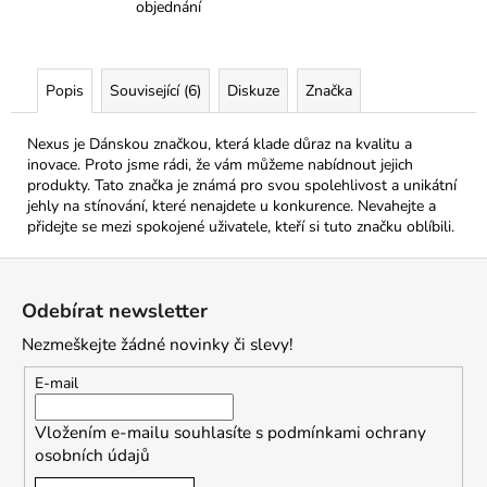
objednání
Popis
Související (6)
Diskuze
Značka
Nexus je Dánskou značkou, která klade důraz na kvalitu a
inovace. Proto jsme rádi, že vám můžeme nabídnout jejich
produkty. Tato značka je známá pro svou spolehlivost a unikátní
jehly na stínování, které nenajdete u konkurence. Nevahejte a
přidejte se mezi spokojené uživatele, kteří si tuto značku oblíbili.
Z
á
Odebírat newsletter
p
Nezmeškejte žádné novinky či slevy!
a
t
E-mail
í
Vložením e-mailu souhlasíte s
podmínkami ochrany
osobních údajů