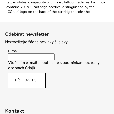
tattoo styles, compatible with most tattoo machines. Each box
contains 20 PCS cartridge needles, distinguished by the
JCONLY logo on the back of the cartridge needle shell.
Z
á
Odebírat newsletter
p
Nezmeškejte žádné novinky či slevy!
a
t
E-mail
í
Vložením e-mailu souhlasíte s
podmínkami ochrany
osobních údajů
PŘIHLÁSIT SE
Kontakt