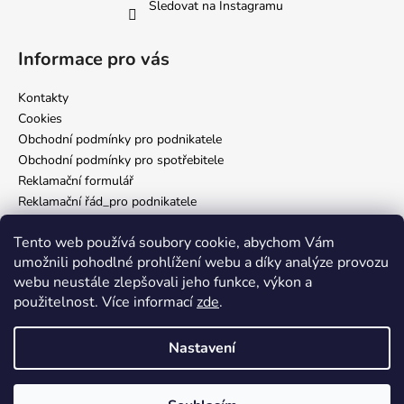
Sledovat na Instagramu
Informace pro vás
Kontakty
Cookies
Obchodní podmínky pro podnikatele
Obchodní podmínky pro spotřebitele
Reklamační formulář
Reklamační řád_pro podnikatele
Reklamační řád_pro spotřebitele
Tento web používá soubory cookie, abychom Vám
Zásady ochrany osobních údajů
umožnili pohodlné prohlížení webu a díky analýze provozu
webu neustále zlepšovali jeho funkce, výkon a
použitelnost. Více informací
zde
.
Nám. Míru 65 Domažlice
Nastavení
Vytvořil Shoptet
Vítej v Inkverse! 🖤 Jsme rádi, že jsi tady. Věříme, že u nás najdeš vše,
co potřebuješ. Doručení obvykle do 2 dnů od odeslání objednávky.