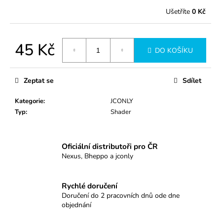
č
u
Ušetříte
0 Kč
j
e
m
45 Kč
DO KOŠÍKU
e
Měrná
cena:
Zeptat se
Sdílet
1005RLL
37
Kategorie
:
JCONLY
Kč
Typ
:
Shader
Oficiální distributoři pro ČR
Nexus, Bheppo a jconly
Rychlé doručení
Doručení do 2 pracovních dnů ode dne
objednání