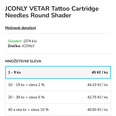
a
JCONLY VETAR Tattoo Cartridge
j
Needles Round Shader
í
t
Možnosti doručení
?
Skladem
(374 ks)
Značka:
JCONLY
HLEDAT
MNOŽSTEVNÍ SLEVA
1 - 9 ks
45 Kč
/ ks
D
10 - 19 ks = sleva 2 %
44,10 Kč
/ ks
o
p
20 - 39 ks = sleva 5 %
42,75 Kč
/ ks
o
r
40 a více ks = sleva 10 %
40,50 Kč
/ ks
u