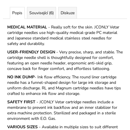
Popis
Související (6)
Diskuze
MEDICAL MATERIAL
- Really soft for the skin. JCONLY Vetar
cartridge needles use high-quality medical-grade PC material
and Japanese standard medical stainless steel needles for
safety and durability.
USER-FRIENDLY DESIGN
- Very precise, sharp, and stable. The
cartridge needle shell is thoughtfully designed for comfort,
featuring an open needle header, ergonomic anti-skid grip,
concave back for finger comfort, and effortless tattooing.
NO INK DUMP
- I
nk flow efficiency.
The round liner cartridge
needle has a funnel-shaped design for large ink storage and
uniform discharge. RL and Magnum cartridge needles have tips
crafted to enhance ink flow and storage.
SAFETY FIRST
- JCONLY Vetar cartridge needles include a
membrane to prevent ink backflow and an inner stabilizer for
extra machine protection. Sterilized and packaged in a sterile
environment with E.O. Gas.
VARIOUS SIZES
- Available in multiple sizes to suit different