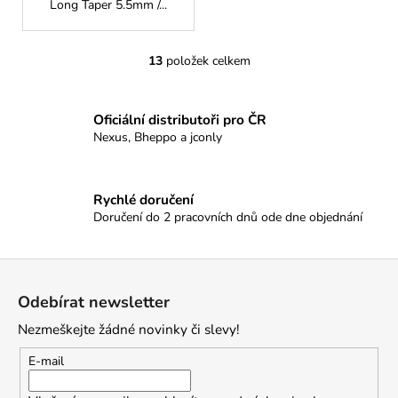
Long Taper 5.5mm /...
13
položek celkem
O
v
l
Oficiální distributoři pro ČR
á
Nexus, Bheppo a jconly
d
a
c
Rychlé doručení
í
Doručení do 2 pracovních dnů ode dne objednání
p
r
v
Z
k
á
Odebírat newsletter
y
p
v
Nezmeškejte žádné novinky či slevy!
a
ý
t
p
E-mail
i
í