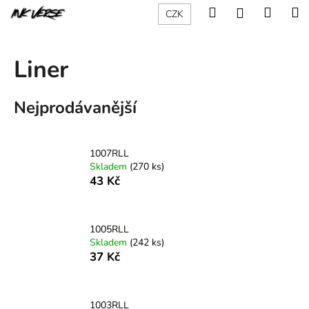
K
Přejít
Hledat
Nákup
M
Přihlášení
CZK
na
o
obsah
Zpět
Zpět
košík
š
í
Liner
C
k
o
Nejprodávanější
p
o
t
1007RLL
ř
Skladem
(270 ks)
e
43 Kč
b
u
1005RLL
j
Skladem
(242 ks)
e
37 Kč
t
e
n
1003RLL