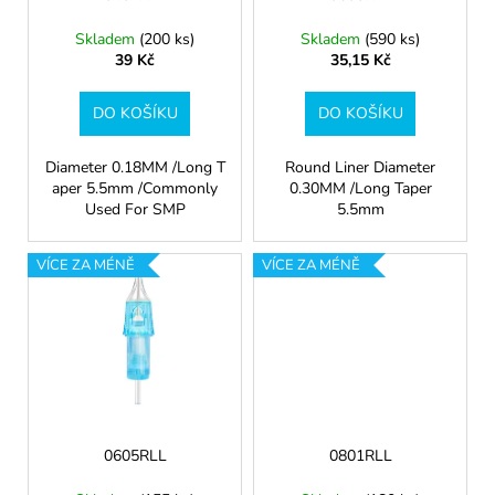
o
č
d
u
Skladem
(200 ks)
Skladem
(590 ks)
j
u
39 Kč
35,15 Kč
e
k
m
t
DO KOŠÍKU
DO KOŠÍKU
e
ů
Diameter 0.18MM /Long T
Round Liner Diameter
1007RLL
aper 5.5mm /Commonly
0.30MM /Long Taper
Used For SMP
5.5mm
43
Kč
VÍCE ZA MÉNĚ
VÍCE ZA MÉNĚ
0605RLL
0801RLL