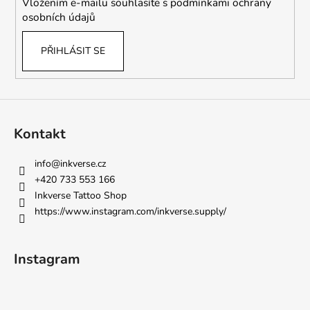
s
Vložením e-mailu souhlasíte s
podmínkami ochrany
u
osobních údajů
PŘIHLÁSIT SE
Kontakt
info
@
inkverse.cz
+420 733 553 166
Inkverse Tattoo Shop
https://www.instagram.com/inkverse.supply/
Instagram