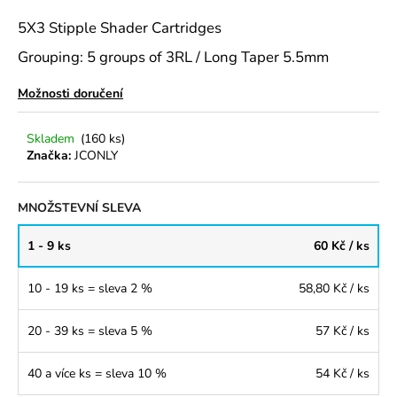
a
5X3 Stipple Shader Cartridges
j
Grouping: 5 groups of 3RL / Long Taper 5.5mm
í
t
Možnosti doručení
?
Skladem
(160 ks)
Značka:
JCONLY
HLEDAT
MNOŽSTEVNÍ SLEVA
1 - 9 ks
60 Kč
/ ks
D
10 - 19 ks = sleva 2 %
58,80 Kč
/ ks
o
p
20 - 39 ks = sleva 5 %
57 Kč
/ ks
o
r
40 a více ks = sleva 10 %
54 Kč
/ ks
u