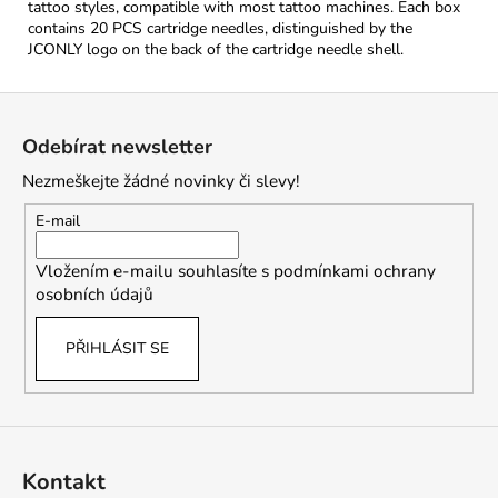
tattoo styles, compatible with most tattoo machines. Each box
contains 20 PCS cartridge needles, distinguished by the
JCONLY logo on the back of the cartridge needle shell.
Z
á
Odebírat newsletter
p
Nezmeškejte žádné novinky či slevy!
a
t
E-mail
í
Vložením e-mailu souhlasíte s
podmínkami ochrany
osobních údajů
PŘIHLÁSIT SE
Kontakt