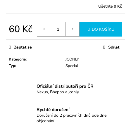
č
u
Ušetříte
0 Kč
j
e
m
60 Kč
DO KOŠÍKU
e
Měrná
cena:
Zeptat se
Sdílet
1007RLL
43
Kategorie
:
JCONLY
Kč
Typ
:
Special
Oficiální distributoři pro ČR
Nexus, Bheppo a jconly
Rychlé doručení
Doručení do 2 pracovních dnů ode dne
objednání