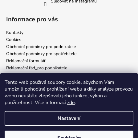
Sledovat na Instagramu
Informace pro vás
Kontakty
Cookies
Obchodní podmínky pro podnikatele
Obchodní podmínky pro spotřebitele
Reklamační formulář
Reklamační řád_pro podnikatele
Reklamační řád_pro spotřebitele
Tento web používá soubory cookie, abychom Vám
Zásady ochrany osobních údajů
umožnili pohodlné prohlížení webu a díky analýze provozu
webu neustále zlepšovali jeho funkce, výkon a
použitelnost. Více informací
zde
.
Nám. Míru 65 Domažlice
Nastavení
Vytvořil Shoptet
Vítej v Inkverse! 🖤 Jsme rádi, že jsi tady. Věříme, že u nás najdeš vše,
co potřebuješ. Doručení obvykle do 2 dnů od odeslání objednávky.