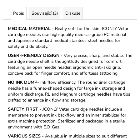
Popis
Související (3)
Diskuze
MEDICAL MATERIAL
- Really soft for the skin. JCONLY Vetar
cartridge needles use high-quality medical-grade PC material
and Japanese standard medical stainless steel needles for
safety and durability.
USER-FRIENDLY DESIGN
- Very precise, sharp, and stable. The
cartridge needle shell is thoughtfully designed for comfort,
featuring an open needle header, ergonomic anti-skid grip,
concave back for finger comfort, and effortless tattooing.
NO INK DUMP
- Ink flow efficiency. The round liner cartridge
needle has a funnel-shaped design for large ink storage and
uniform discharge. RL and Magnum cartridge needles have tips
crafted to enhance ink flow and storage.
SAFETY FIRST
- JCONLY Vetar cartridge needles include a
membrane to prevent ink backflow and an inner stabilizer for
extra machine protection. Sterilized and packaged in a sterile
environment with E.O. Gas.
VARIOUS SIZES
- Available in multiple sizes to suit different