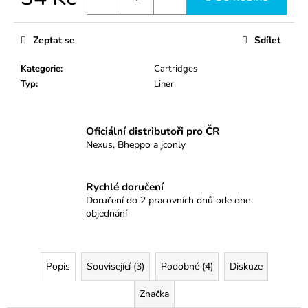
č
u
Měrná
cena:
j
Zeptat se
Sdílet
e
m
Kategorie
:
Cartridges
e
Typ
:
Liner
0403RLXL
Oficiální distributoři pro ČR
34
Nexus, Bheppo a jconly
Kč
Rychlé doručení
Doručení do 2 pracovních dnů ode dne
objednání
Popis
Související (3)
Podobné (4)
Diskuze
Značka