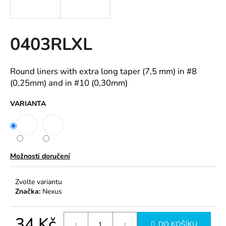
a
j
í
0403RLXL
t
?
Round liners with extra long taper (7,5 mm) in #8
(0,25mm) and in #10 (0,30mm)
VARIANTA
HLEDAT
Možnosti doručení
D
o
p
Zvolte variantu
Značka:
Nexus
o
r
u
34 Kč
DO KOŠÍKU