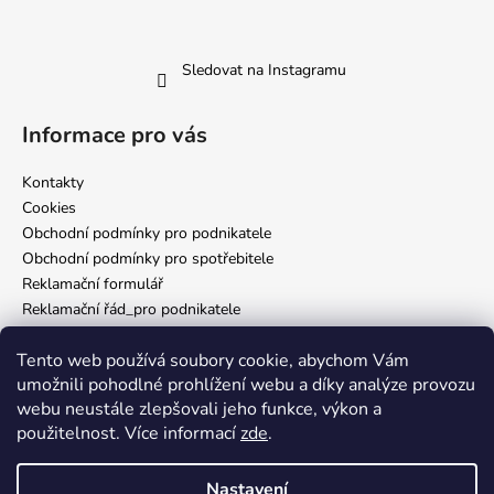
Sledovat na Instagramu
Informace pro vás
Kontakty
Cookies
Obchodní podmínky pro podnikatele
Obchodní podmínky pro spotřebitele
Reklamační formulář
Reklamační řád_pro podnikatele
Reklamační řád_pro spotřebitele
Tento web používá soubory cookie, abychom Vám
Zásady ochrany osobních údajů
umožnili pohodlné prohlížení webu a díky analýze provozu
webu neustále zlepšovali jeho funkce, výkon a
použitelnost. Více informací
zde
.
Nám. Míru 65 Domažlice
Nastavení