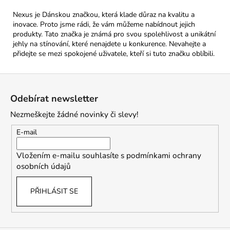
Nexus je Dánskou značkou, která klade důraz na kvalitu a
inovace. Proto jsme rádi, že vám můžeme nabídnout jejich
produkty. Tato značka je známá pro svou spolehlivost a unikátní
jehly na stínování, které nenajdete u konkurence. Nevahejte a
přidejte se mezi spokojené uživatele, kteří si tuto značku oblíbili.
Z
á
Odebírat newsletter
p
Nezmeškejte žádné novinky či slevy!
a
t
E-mail
í
Vložením e-mailu souhlasíte s
podmínkami ochrany
osobních údajů
PŘIHLÁSIT SE