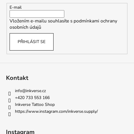
a
t
E-mail
í
Vložením e-mailu souhlasíte s
podmínkami ochrany
osobních údajů
PŘIHLÁSIT SE
Kontakt
info
@
inkverse.cz
+420 733 553 166
Inkverse Tattoo Shop
https://www.instagram.com/inkverse.supply/
Instagram