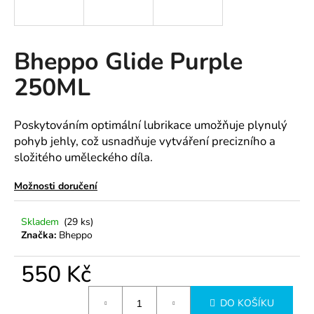
a
j
í
Bheppo Glide Purple
t
250ML
?
Poskytováním optimální lubrikace umožňuje plynulý
pohyb jehly, což usnadňuje vytváření precizního a
složitého uměleckého díla.
HLEDAT
Možnosti doručení
D
Skladem
(29 ks)
Značka:
Bheppo
o
p
550 Kč
o
r
Měrná
u
DO KOŠÍKU
cena: