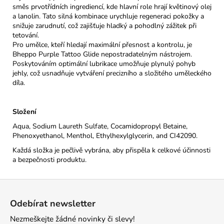
směs prvotřídních ingrediencí, kde hlavní role hrají květinový olej
a lanolin. Tato silná kombinace urychluje regeneraci pokožky a
snižuje zarudnutí, což zajišťuje hladký a pohodlný zážitek při
tetování.
Pro umělce, kteří hledají maximální přesnost a kontrolu, je
Bheppo Purple Tattoo Glide nepostradatelným nástrojem.
Poskytováním optimální lubrikace umožňuje plynulý pohyb
jehly, což usnadňuje vytváření precizního a složitého uměleckého
díla.
Složení
Aqua, Sodium Laureth Sulfate, Cocamidopropyl Betaine,
Phenoxyethanol, Menthol, Ethylhexylglycerin, and CI42090.
Každá složka je pečlivě vybrána, aby přispěla k celkové účinnosti
a bezpečnosti produktu.
Z
á
Odebírat newsletter
p
Nezmeškejte žádné novinky či slevy!