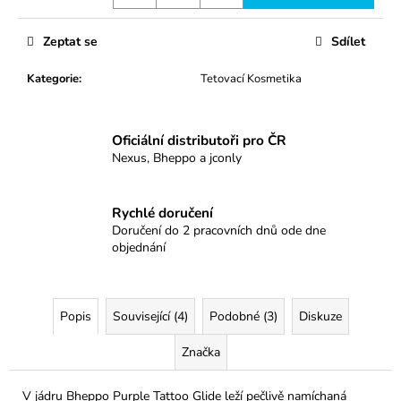
č
u
j
Zeptat se
Sdílet
e
m
Kategorie
:
Tetovací Kosmetika
e
Oficiální distributoři pro ČR
0805RLXL
Nexus, Bheppo a jconly
38
Kč
Rychlé doručení
Doručení do 2 pracovních dnů ode dne
objednání
Popis
Související (4)
Podobné (3)
Diskuze
Značka
V jádru Bheppo Purple Tattoo Glide leží pečlivě namíchaná