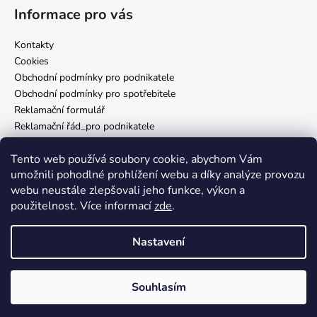
Informace pro vás
Kontakty
Cookies
Obchodní podmínky pro podnikatele
Obchodní podmínky pro spotřebitele
Reklamační formulář
Reklamační řád_pro podnikatele
Reklamační řád_pro spotřebitele
Tento web používá soubory cookie, abychom Vám
Zásady ochrany osobních údajů
umožnili pohodlné prohlížení webu a díky analýze provozu
webu neustále zlepšovali jeho funkce, výkon a
použitelnost. Více informací
zde
.
Nám. Míru 65 Domažlice
Nastavení
Vytvořil Shoptet
Vítej v Inkverse! 🖤 Jsme rádi, že jsi tady. Věříme, že u nás najdeš vše,
co potřebuješ. Doručení obvykle do 2 dnů od odeslání objednávky.
Souhlasím
Copyright 2026
inkverse
. Všechna práva vyhrazena.
📦✨ Děkujeme za důvěru a přejeme příjemný nákup. Tým Inkverse