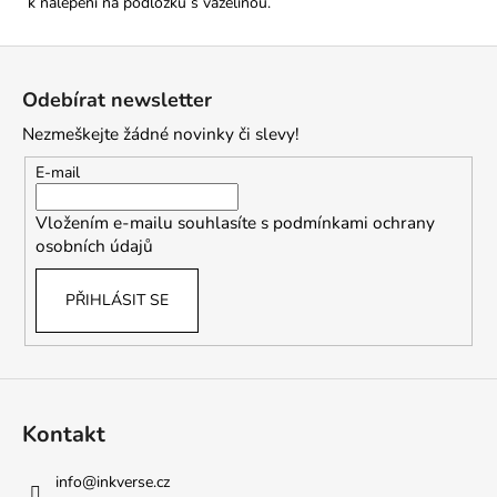
k nalepení na podložku s vazelínou.
Z
á
Odebírat newsletter
p
Nezmeškejte žádné novinky či slevy!
a
t
E-mail
í
Vložením e-mailu souhlasíte s
podmínkami ochrany
osobních údajů
PŘIHLÁSIT SE
Kontakt
info
@
inkverse.cz