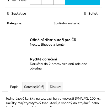
č
Měrná
u
cena:
j
Zeptat se
Sdílet
e
m
Kategorie
:
Spotřební material
e
Oficiální distributoři pro ČR
1005RLL
Nexus, Bheppo a jconly
37
Kč
Rychlé doručení
Doručení do 2 pracovních dnů ode dne
objednání
Popis
Související (6)
Diskuze
Jednorázové kalíšky na tetovací barvu velkosti S/M/L/XL 100 ks.
Kalíšky mají trychtýřový tvar, který je vhodný do stojánků nebo