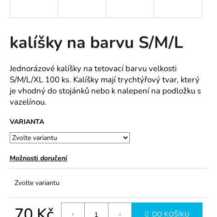
a
j
í
kalíšky na barvu S/M/L
t
?
Jednorázové kalíšky na tetovací barvu velkosti
S/M/L/XL 100 ks. Kalíšky mají trychtýřový tvar, který
je vhodný do stojánků nebo k nalepení na podložku s
vazelínou.
HLEDAT
VARIANTA
D
Možnosti doručení
o
p
Zvolte variantu
o
r
u
70 Kč
DO KOŠÍKU