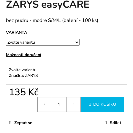
ZARYS easyCARE
a
j
bez pudru - modré S/M/L (balení - 100 ks)
í
t
VARIANTA
?
Možnosti doručení
HLEDAT
Zvolte variantu
Značka:
ZARYS
135 Kč
D
Měrná
o
DO KOŠÍKU
cena:
p
o
r
Zeptat se
Sdílet
u