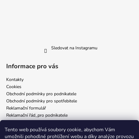
Sledovat na Instagramu
Informace pro vás
Kontakty
Cookies
Obchodní podmínky pro podnikatele
Obchodní podmínky pro spotřebitele
Reklamační formulář
Reklamační řád_pro podnikatele
Reklamační řád_pro spotřebitele
Tento web používá soubory cookie, abychom Vám
Zásady ochrany osobních údajů
umožnili pohodlné prohlížení webu a díky analýze provozu