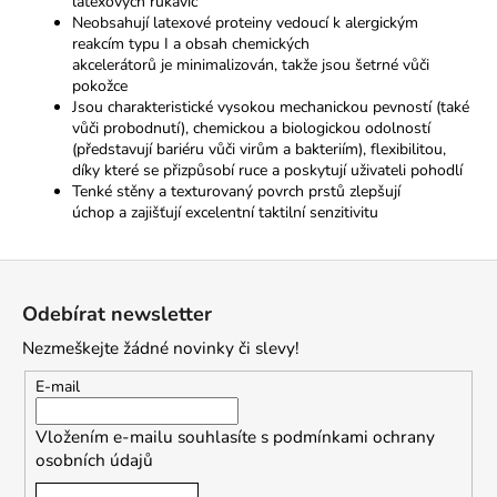
latexových rukavic
Neobsahují latexové proteiny vedoucí
k
alergickým
reakcím typu
I
a obsah chemických
akcelerátorů
je
minimalizován, takže jsou šetrné vůči
pokožce
Jsou charakteristické vysokou mechanickou pevností (také
vůči probodnutí), chemickou
a
biologickou odolností
(představují bariéru vůči virům
a
bakteriím), flexibilitou,
díky které
se
přizpůsobí ruce
a
poskytují uživateli pohodlí
Tenké stěny
a
texturovaný povrch prstů zlepšují
úchop
a
zajišťují excelentní taktilní senzitivitu
Z
á
Odebírat newsletter
p
Nezmeškejte žádné novinky či slevy!
a
t
E-mail
í
Vložením e-mailu souhlasíte s
podmínkami ochrany
osobních údajů