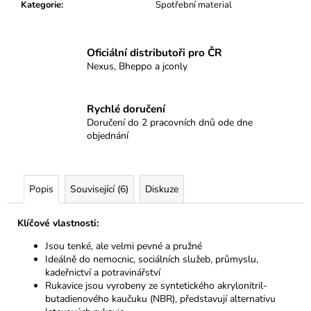
č
Kategorie
:
Spotřební material
u
j
e
Oficiální distributoři pro ČR
m
Nexus, Bheppo a jconly
e
Rychlé doručení
0403RLXL
Doručení do 2 pracovních dnů ode dne
objednání
34
Kč
Popis
Související (6)
Diskuze
Klíčové vlastnosti:
Jsou tenké, ale velmi pevné
a
pružné
Ideálně
do
nemocnic, sociálních služeb, průmyslu,
kadeřnictví
a
potravinářství
Rukavice jsou vyrobeny
ze
syntetického akrylonitril-
butadienového kaučuku (NBR), představují alternativu