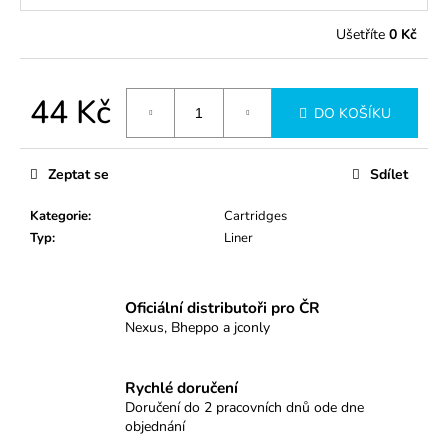
č
u
Ušetříte
0 Kč
j
e
m
44 Kč
e
DO KOŠÍKU
Měrná
cena:
0403RLXL
Zeptat se
Sdílet
34
Kč
Kategorie
:
Cartridges
Typ
:
Liner
Oficiální distributoři pro ČR
Nexus, Bheppo a jconly
Rychlé doručení
Doručení do 2 pracovních dnů ode dne
objednání