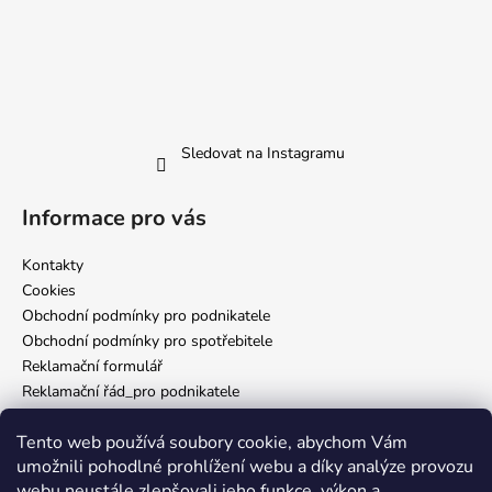
Sledovat na Instagramu
Informace pro vás
Kontakty
Cookies
Obchodní podmínky pro podnikatele
Obchodní podmínky pro spotřebitele
Reklamační formulář
Reklamační řád_pro podnikatele
Reklamační řád_pro spotřebitele
Tento web používá soubory cookie, abychom Vám
Zásady ochrany osobních údajů
umožnili pohodlné prohlížení webu a díky analýze provozu
webu neustále zlepšovali jeho funkce, výkon a