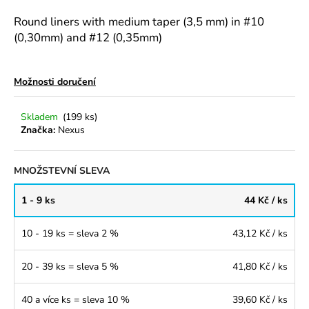
a
Round liners with medium taper (3,5 mm) in #10
j
(0,30mm) and #12 (0,35mm)
í
t
Možnosti doručení
?
Skladem
(199 ks)
Značka:
Nexus
HLEDAT
MNOŽSTEVNÍ SLEVA
1 - 9 ks
44 Kč
/ ks
D
o
10 - 19 ks = sleva 2 %
43,12 Kč
/ ks
p
o
20 - 39 ks = sleva 5 %
41,80 Kč
/ ks
r
u
40 a více ks = sleva 10 %
39,60 Kč
/ ks