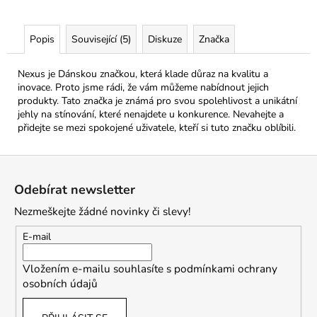
Popis
Související (5)
Diskuze
Značka
Nexus je Dánskou značkou, která klade důraz na kvalitu a
inovace. Proto jsme rádi, že vám můžeme nabídnout jejich
produkty. Tato značka je známá pro svou spolehlivost a unikátní
jehly na stínování, které nenajdete u konkurence. Nevahejte a
přidejte se mezi spokojené uživatele, kteří si tuto značku oblíbili.
Z
á
Odebírat newsletter
p
Nezmeškejte žádné novinky či slevy!
a
t
E-mail
í
Vložením e-mailu souhlasíte s
podmínkami ochrany
osobních údajů