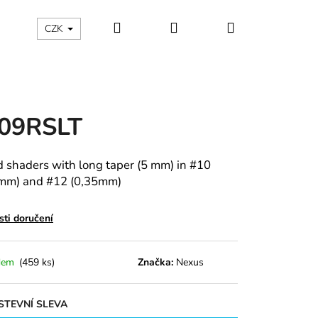
Hledat
Přihlášení
Nákupní
CZK
košík
09RSLT
 shaders with long taper (5 mm) in #10
mm) and #12 (0,35mm)
ti doručení
dem
(459 ks)
Značka:
Nexus
TEVNÍ SLEVA