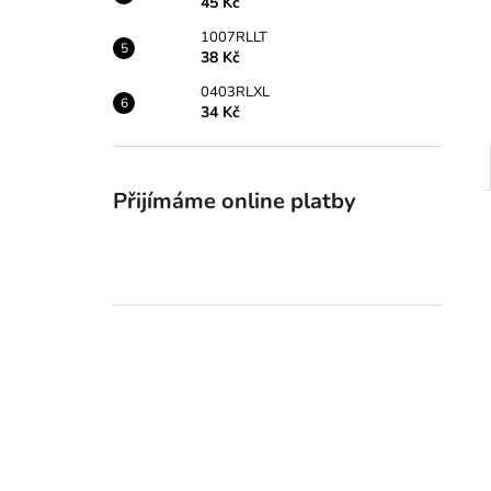
45 Kč
1007RLLT
38 Kč
0403RLXL
34 Kč
Přijímáme online platby