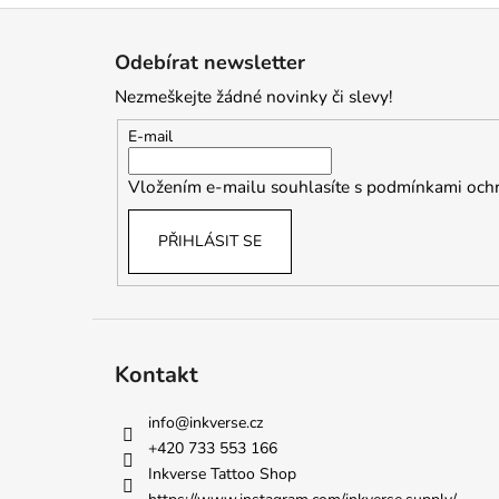
Z
á
Odebírat newsletter
p
Nezmeškejte žádné novinky či slevy!
a
t
E-mail
í
Vložením e-mailu souhlasíte s
podmínkami ochr
PŘIHLÁSIT SE
Kontakt
info
@
inkverse.cz
+420 733 553 166
Inkverse Tattoo Shop