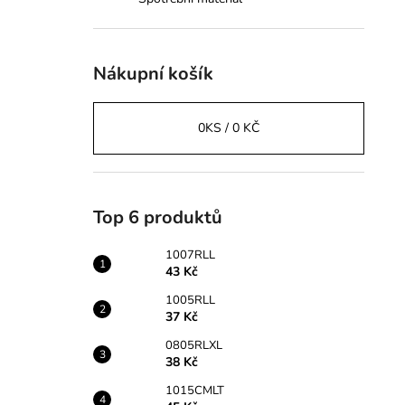
43 Kč
l
Nákupní košík
0
KS /
0 KČ
Top 6 produktů
1007RLL
43 Kč
1005RLL
37 Kč
0805RLXL
38 Kč
1015CMLT