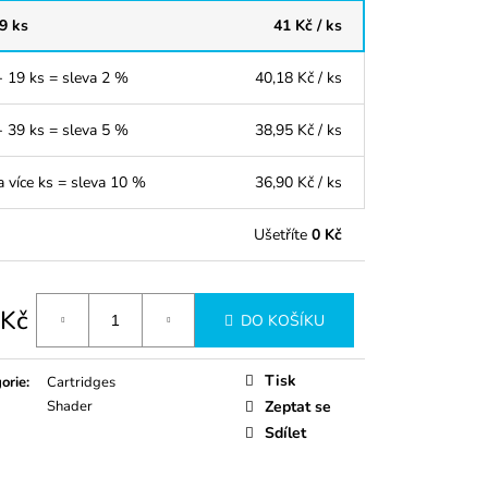
 9 ks
41 Kč
/ ks
- 19 ks = sleva 2 %
40,18 Kč
/ ks
- 39 ks = sleva 5 %
38,95 Kč
/ ks
a více ks = sleva 10 %
36,90 Kč
/ ks
Ušetříte
0 Kč
 Kč
DO KOŠÍKU
á
Tisk
orie
:
Cartridges
Shader
Zeptat se
Sdílet