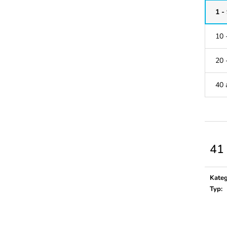
37 Kč
38 Kč
1 -
10 
20 
40 
41
Měrn
cena:
Kateg
Typ
: