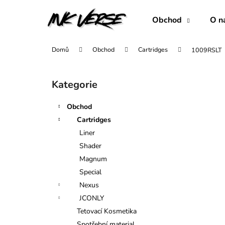
K
Přejít
na
o
Obchod
O n
obsah
Zpět
Zpět
š
do
do
í
Domů
Obchod
Cartridges
1009RSLT
obchodu
obchodu
k
P
o
Kategorie
Přeskočit
s
kategorie
t
Obchod
r
Cartridges
a
Liner
n
Shader
n
Magnum
í
Special
p
Nexus
a
JCONLY
n
Tetovací Kosmetika
1007RLL
e
Spotřební material