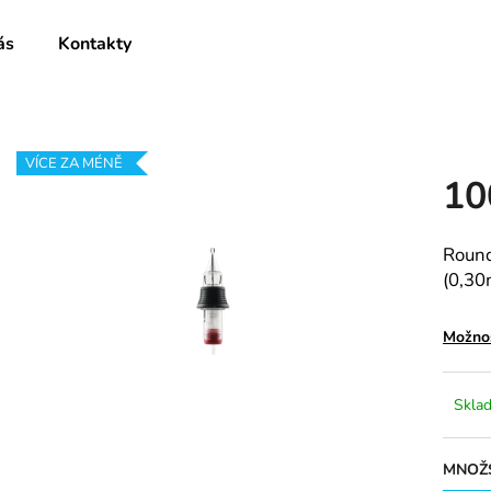
ás
Kontakty
Co potřebujete najít?
VÍCE ZA MÉNĚ
10
HLEDAT
Round
(0,30
Doporučujeme
Možnos
Skla
MNOŽS
1005RLL
0805RLXL