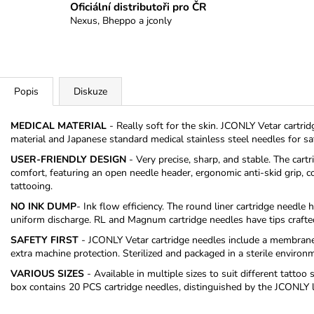
Oficiální distributoři pro ČR
Nexus, Bheppo a jconly
Popis
Diskuze
MEDICAL MATERIAL
- Really soft for the skin. JCONLY Vetar cartri
material and Japanese standard medical stainless steel needles for saf
USER-FRIENDLY DESIGN
- Very precise, sharp, and stable. The cartr
comfort, featuring an open needle header, ergonomic anti-skid grip, c
tattooing.
NO INK DUMP
- Ink flow efficiency. The round liner cartridge needle
uniform discharge. RL and Magnum cartridge needles have tips crafte
SAFETY FIRST
- JCONLY Vetar cartridge needles include a membrane t
extra machine protection. Sterilized and packaged in a sterile environ
VARIOUS SIZES
- Available in multiple sizes to suit different tatto
box contains 20 PCS cartridge needles, distinguished by the JCONLY lo