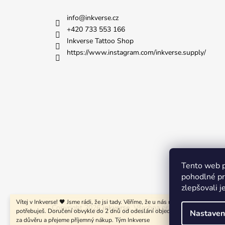
info
@
inkverse.cz
+420 733 553 166
Inkverse Tattoo Shop
https://www.instagram.com/inkverse.supply/
Tento web p
pohodlné pr
zlepšovali j
Vítej v Inkverse! 🖤 Jsme rádi, že jsi tady. Věříme, že u nás najdeš vše, co
Copyright 2026
inkverse
. Všechna práva vyhrazena.
potřebuješ. Doručení obvykle do 2 dnů od odeslání objednávky. 📦✨ Děkuje
Nastaven
za důvěru a přejeme příjemný nákup. Tým Inkverse