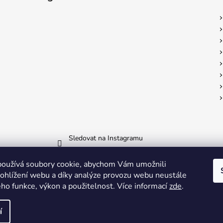
Sledovat na Instagramu
oužívá soubory cookie, abychom Vám umožnili
Nám. Míru 65 Domažlice
ohlížení webu a díky analýze provozu webu neustále
eho funkce, výkon a použitelnost. Více informací
zde
.
me
í