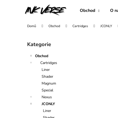
K
Přejít
na
o
Obchod
O n
obsah
Zpět
Zpět
š
do
do
í
Domů
Obchod
Cartridges
JCONLY
obchodu
obchodu
k
P
o
Kategorie
Přeskočit
s
kategorie
t
Obchod
r
Cartridges
a
Liner
n
Shader
n
Magnum
í
Special
p
Nexus
a
JCONLY
n
Liner
1007RLL
e
Shader