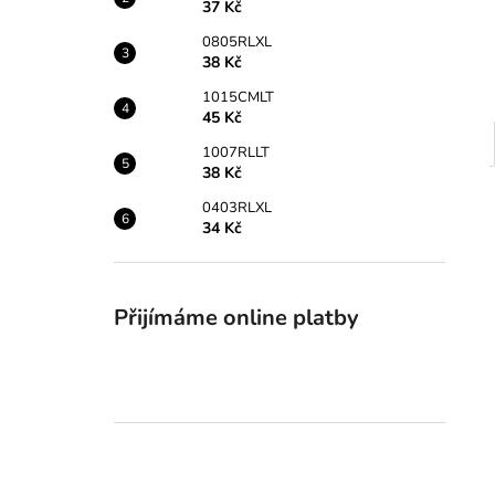
37 Kč
0805RLXL
38 Kč
1015CMLT
45 Kč
1007RLLT
38 Kč
0403RLXL
34 Kč
Přijímáme online platby