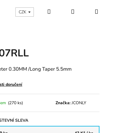
Hledat
Přihlášení
Nákupní
CZK
košík
07RLL
ter 0.30MM /Long Taper 5.5mm
ti doručení
dem
(270 ks)
Značka:
JCONLY
TEVNÍ SLEVA