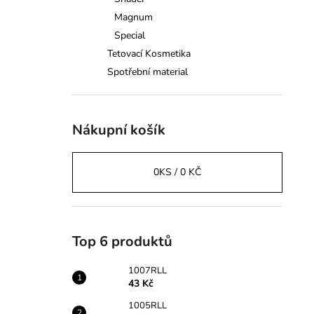
43 Kč
l
Magnum
Special
Tetovací Kosmetika
Spotřební material
Nákupní košík
0
KS /
0 KČ
Top 6 produktů
1007RLL
43 Kč
1005RLL