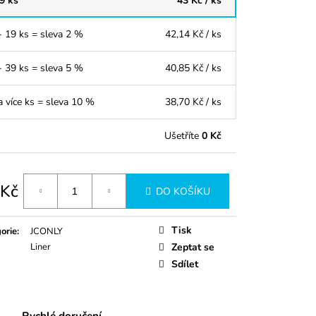
 9 ks
43 Kč
/ ks
- 19 ks = sleva 2 %
42,14 Kč
/ ks
- 39 ks = sleva 5 %
40,85 Kč
/ ks
a více ks = sleva 10 %
38,70 Kč
/ ks
Ušetříte
0 Kč
 Kč
DO KOŠÍKU
á
Tisk
orie
:
JCONLY
Liner
Zeptat se
Sdílet
Rychlé doručení