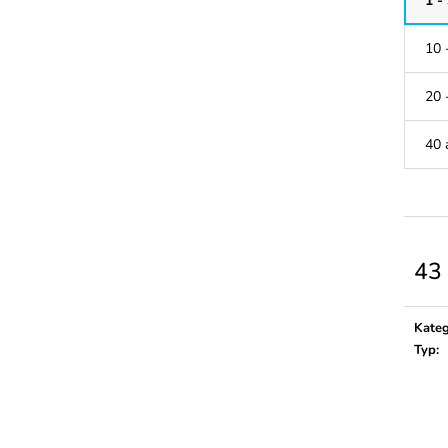
1 -
37 Kč
38 Kč
10 
20 
40 
43
Měrn
cena:
Kateg
Typ
: