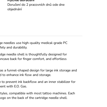
Doručení do 2 pracovních dnů ode dne
objednání
dge needles use high-quality medical-grade PC
ety and durability.
idge needle shell is thoughtfully designed for
oncave back for finger comfort, and effortless
 has a funnel-shaped design for large ink storage and
d to enhance ink flow and storage.
o prevent ink backflow and an inner stabilizer for
ment with E.O. Gas.
o styles, compatible with most tattoo machines. Each
go on the back of the cartridge needle shell.