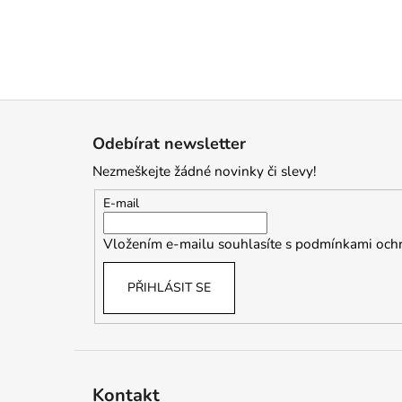
Z
á
Odebírat newsletter
p
Nezmeškejte žádné novinky či slevy!
a
t
E-mail
í
Vložením e-mailu souhlasíte s
podmínkami ochr
PŘIHLÁSIT SE
Kontakt